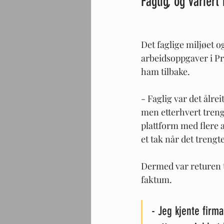
Faglig, og variert
Det faglige miljøet og
arbeidsoppgaver i Pr
ham tilbake.
- Faglig var det ålrei
men etterhvert trengt
plattform med flere 
et tak når det trengte
Dermed var returen t
faktum.
- Jeg kjente firm