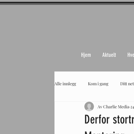
Hjem
Aktuelt
Hve
Alle innlegg
Kom i gang
Ditt ne
Av Charlie Media
24
Derfor stort