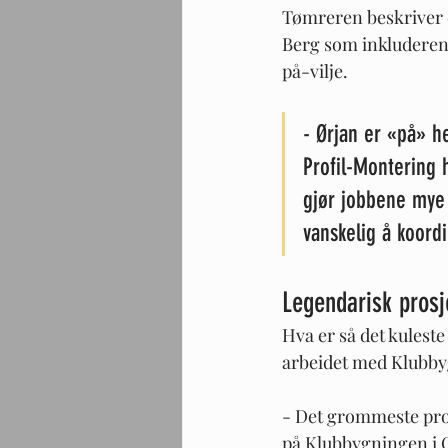
Tømreren beskriver d
Berg som inkludere
på-vilje.
- Ørjan er «på» h
Profil-Montering h
gjør jobbene mye e
vanskelig å koordi
Legendarisk prosj
Hva er så det kulest
arbeidet med Klubby
- Det grommeste prosj
på Klubbygningen i O