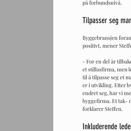
på forbundsnivå.
Tilpasser seg ma
Byggebransjen forand
positivt, mener Steff
- For en del år tilba
et stillasfirma, men l
til å tilpasse seg et 
er i utvikling. Etter
endret seg, har vi mer
byggefirma. Et tak- 
forklarer Steffen.
Inkluderende lede