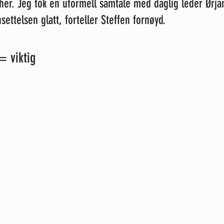
her. Jeg tok en uformell samtale med daglig leder Ørja
ettelsen glatt, forteller Steffen fornøyd.
= viktig