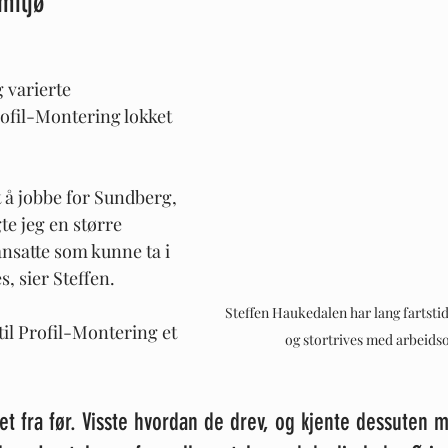
 miljø
 varierte 
ofil-Montering lokket 
t å jobbe for Sundberg, 
e jeg en større 
ansatte som kunne ta i 
s, sier Steffen.
Steffen Haukedalen har lang fartstid
il Profil-Montering et 
og stortrives med arbeids
aet fra før. Visste hvordan de drev, og kjente dessuten 