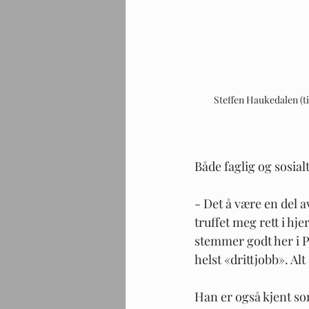
Steffen Haukedalen (ti
Både faglig og sosial
- Det å være en del a
truffet meg rett i hj
stemmer godt her i P
helst «drittjobb». Alt
Han er også kjent som