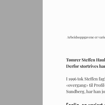
Arbeidsoppgavene er varier
Tømrer Steffen Hauke
Derfor stortrives ha
I 1996 tok Steffen fa
«overgang» til Profi
Sundberg, har han jo