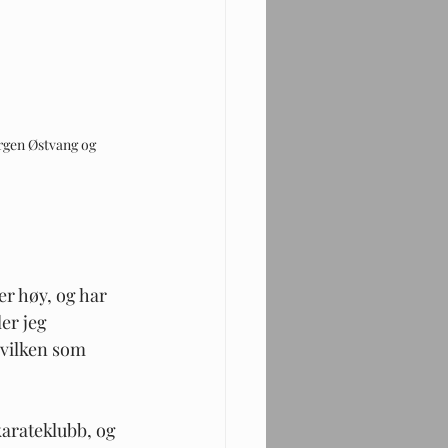
rgen Østvang og 
er høy, og har 
er jeg 
hvilken som 
karateklubb, og 