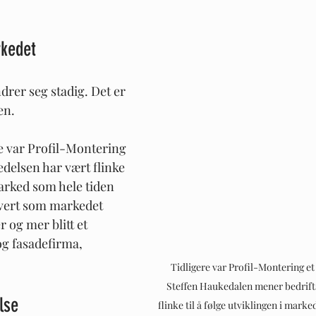
rkedet
rer seg stadig. Det er 
en.
ke var Profil-Montering 
edelsen har vært flinke 
marked som hele tiden 
 hvert som markedet 
 og mer blitt et 
og fasadefirma, 
Tidligere var Profil-Montering et 
Steffen Haukedalen mener bedrifts
lse
flinke til å følge utviklingen i marked