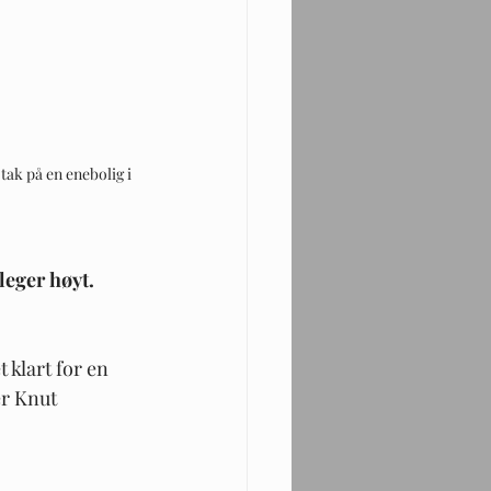
ak på en enebolig i 
eger høyt. 
 klart for en 
er Knut 