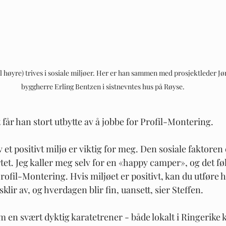
l høyre) trives i sosiale miljøer. Her er han sammen med prosjektleder Jø
byggherre Erling Bentzen i sistnevntes hus på Røyse.
t får han stort utbytte av å jobbe for Profil-Montering. 
v et positivt miljø er viktig for meg. Den sosiale faktoren 
ertet. Jeg kaller meg selv for en «happy camper», og det føl
rofil-Montering. Hvis miljøet er positivt, kan du utføre 
 sklir av, og hverdagen blir fin, uansett, sier Steffen.
 en svært dyktig karatetrener - både lokalt i Ringerike 