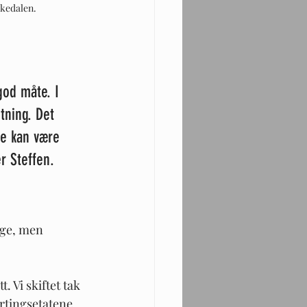
ukedalen.
god måte. I 
etning. Det 
ne kan være 
r Steffen.
nge, men 
 Vi skiftet tak 
rtingsetatene 