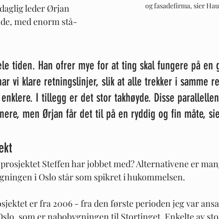
og fasadefirma, sier Ha
aglig leder Ørjan 
nde, med enorm stå-
ele tiden. Han ofrer mye for at ting skal fungere på en 
ar vi klare retningslinjer, slik at alle trekker i samme r
nklere. I tillegg er det stor takhøyde. Disse parallelle
nere, men Ørjan får det til på en ryddig og fin måte, sie
ekt
e prosjektet Steffen har jobbet med? Alternativene er ma
gningen i Oslo står som spikret i hukommelsen.
ektet er fra 2006 - fra den første perioden jeg var ansatt.
slo, som er nabobygningen til Stortinget. Enkelte av sto