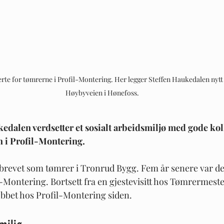
te for tømrerne i Profil-Montering. Her legger Steffen Haukedalen nytt t
Høybyveien i Hønefoss.
dalen verdsetter et sosialt arbeidsmiljø med gode koll
n i Profil-Montering. 
gbrevet som tømrer i Tronrud Bygg. Fem år senere var det
l-Montering. Bortsett fra en gjestevisitt hos Tømrermest
bbet hos Profil-Montering siden.