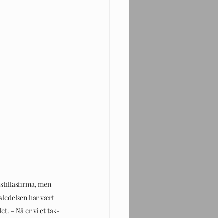
stillasfirma, men 
ledelsen har vært 
et. - Nå er vi et tak- 