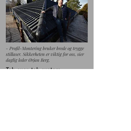
- Profil-Montering bruker brede og trygge
stillaser. Sikkerheten er viktig for oss, sier
daglig leder Ørjan Berg.
Tak-over-tak-system
Profil-Montering har investert i tak-
over-tak-system. Dermed kan vi kle inn
en enebolig, jobbe skjermet for vær og
vind på tak og yttervegg, og sikre tørt
bygg gjennom hele byggeprosessen.
Dette fører til bedre kvalitet på
arbeidene, produktene holdes tørre, og
byggetiden reduseres.
Resultatet er økonomisk gunstig for