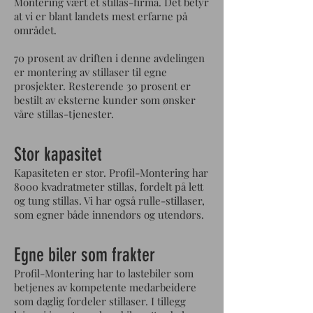
Montering vært et stillas-firma. Det betyr
at vi er blant landets mest erfarne på
området.
70 prosent av driften i denne avdelingen
er montering av stillaser til egne
prosjekter. Resterende 30 prosent er
bestilt av eksterne kunder som ønsker
våre stillas-tjenester.
Stor kapasitet
Kapasiteten er stor. Profil-Montering har
8000 kvadratmeter stillas, fordelt på lett
og tung stillas. Vi har også rulle-stillaser,
som egner både innendørs og utendørs.
Egne biler som frakter
Profil-Montering har to lastebiler som
betjenes av kompetente medarbeidere
som daglig fordeler stillaser. I tillegg