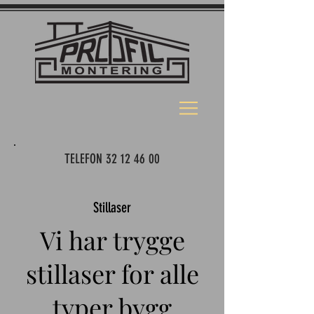
TELEFON
32 12 46 00
Stillaser
Vi har trygge
stillaser for alle
typer bygg