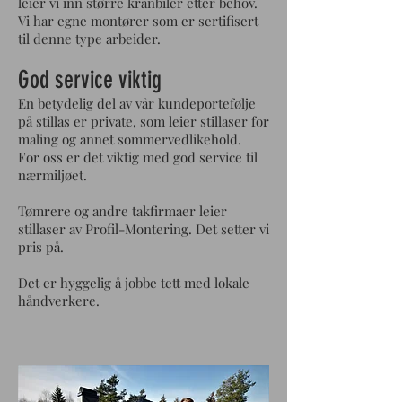
leier vi inn større kranbiler etter behov.
Vi har egne montører som er sertifisert
til denne type arbeider.
God service viktig
En betydelig del av vår kundeportefølje
på stillas er private, som leier stillaser for
maling og annet sommervedlikehold.
For oss er det viktig med god service til
nærmiljøet.
Tømrere og andre takfirmaer leier
stillaser av Profil-Montering. Det setter vi
pris på.
Det er hyggelig å jobbe tett med lokale
håndverkere.