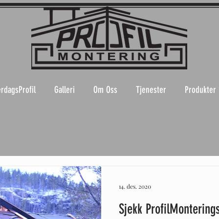
rdagsProfil
Galleri
Om Oss
Tjenester
Produkter
14. des. 2020
Sjekk ProfilMonterings