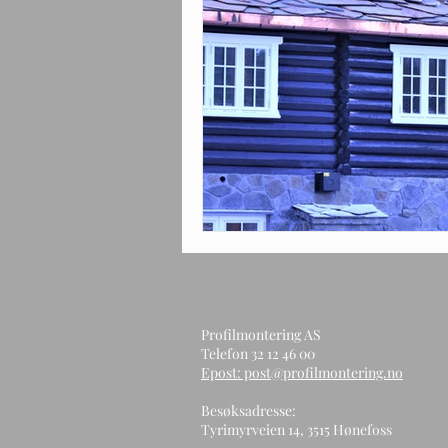
Profilmontering AS
Telefon 32 12 46 00
Epost: post@profilmontering.no
Besøksadresse:
Tyrimyrveien 14, 3515 Hønefoss